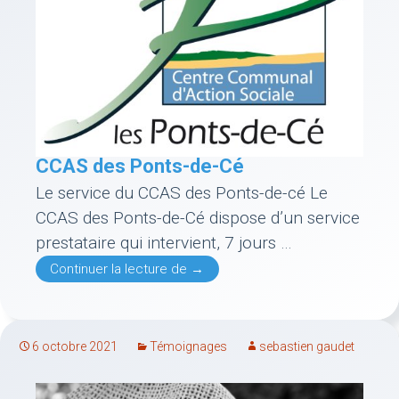
CCAS des Ponts-de-Cé
Le service du CCAS des Ponts-de-cé Le
CCAS des Ponts-de-Cé dispose d’un service
prestataire qui intervient, 7 jours …
CCAS des Ponts-de-Cé
Continuer la lecture de
→
6 octobre 2021
Témoignages
sebastien gaudet