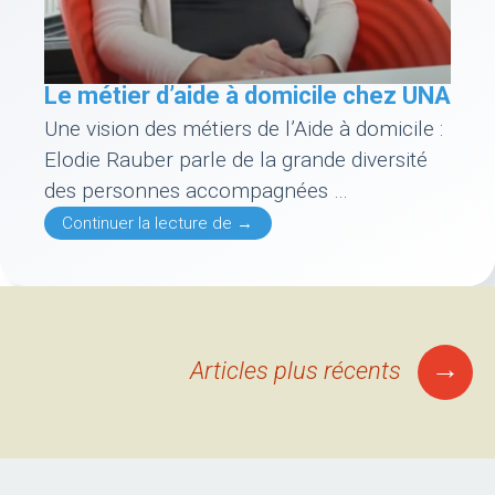
Le métier d’aide à domicile chez UNA
Une vision des métiers de l’Aide à domicile :
Elodie Rauber parle de la grande diversité
des personnes accompagnées …
Le métier d’aide à domicile chez
Continuer la lecture de
→
Navigation
→
Articles plus récents
des
articles