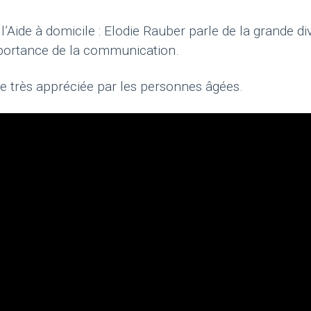
l’Aide à domicile : Elodie Rauber parle de la grande d
portance de la communication.
e très appréciée par les personnes âgées.