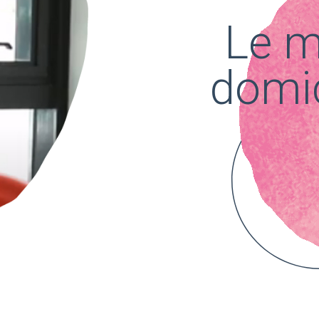
Le m
domi