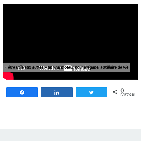
« être utile aux autres » un vrai moteur pour Mégane, auxiliaire de vie
0
Partagez
Partagez
Tweetez
PARTAGES